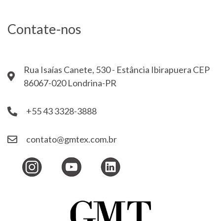
Contate-nos
Rua Isaías Canete, 530 - Estância Ibirapuera CEP
86067-020 Londrina-PR
+55 43 3328-3888
contato@gmtex.com.br